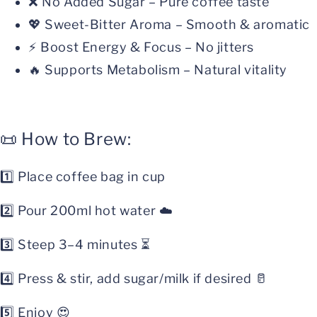
❌ No Added Sugar – Pure coffee taste
💖 Sweet-Bitter Aroma – Smooth & aromatic
⚡ Boost Energy & Focus – No jitters
🔥 Supports Metabolism – Natural vitality
📜 How to Brew:
1️⃣ Place coffee bag in cup
2️⃣ Pour 200ml hot water ☁️
3️⃣ Steep 3–4 minutes ⏳
4️⃣ Press & stir, add sugar/milk if desired 🥛
5️⃣ Enjoy 😍