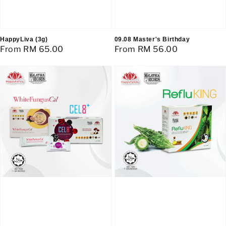
HappyLiva (3g)
09.08 Master's Birthday
Regular
From
RM 65.00
Regular
From
RM 56.00
price
price