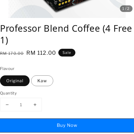
1
/2
Professor Blend Coffee (4 Free
1)
Regular
Sale
RM 112.00
Sale
RM 170.00
price
price
Flavour
Original
Kaw
Quantity
Buy Now