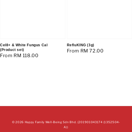
Cel8+ & White Fungus Cal
RefluKING (3g)
(Product set)
Regular
From
RM 72.00
Regular
From
RM 118.00
price
price
© 2026 Happy Family Well-Being Sdn Bhd. (201901043174 (1352504­
A))