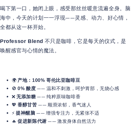
喝下第一口，她闭上眼，感受那丝丝暖意流遍全身。脑
海中，今天的计划一一浮现——灵感、动力、好心情，
全都从这一杯开始。
不只是咖啡，它是每天的仪式，是
Professor Blend
唤醒感官与心情的魔法。
🌍
产地：100% 哥伦比亚咖啡豆
🚫
—— 温和不刺激，呵护胃部，无烧心感
0% 酸度
❌
—— 纯粹原味咖啡香
无添加糖
💖
—— 顺滑浓郁，香气迷人
香醇甘苦
⚡
—— 增强专注力，无紧张不适
提神醒脑
🔥
—— 激发身体自然活力
促进新陈代谢