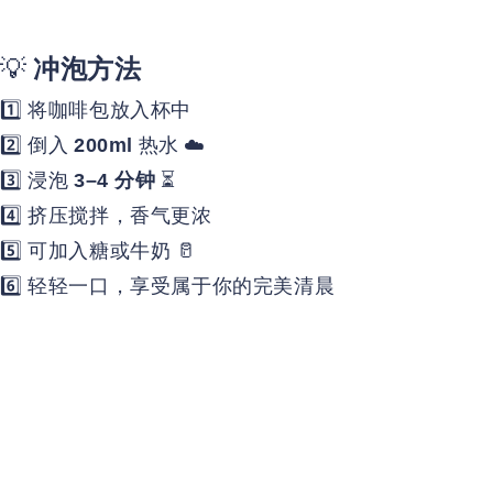
💡
冲泡方法
1️⃣ 将咖啡包放入杯中
2️⃣ 倒入
热水 ☁️
200ml
3️⃣ 浸泡
⏳
3–4 分钟
4️⃣ 挤压搅拌，香气更浓
5️⃣ 可加入糖或牛奶 🥛
6️⃣ 轻轻一口，享受属于你的完美清晨